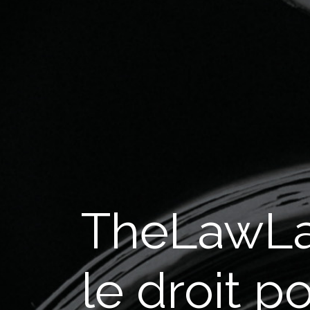
TheLawLa
le droit p