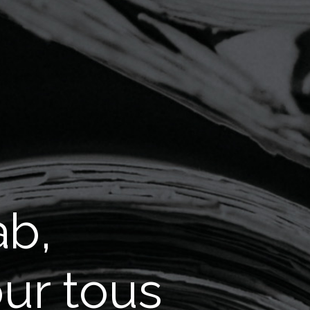
b,
our tous